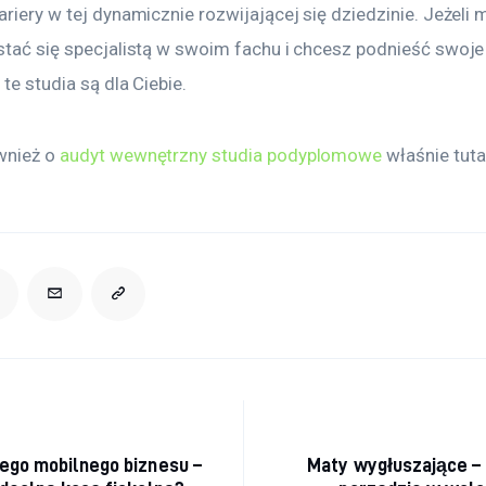
ariery w tej dynamicznie rozwijającej się dziedzinie. Jeżeli 
 stać się specjalistą w swoim fachu i chcesz podnieść swoje
 te studia są dla Ciebie.
wnież o 
audyt wewnętrzny studia podyplomowe
 właśnie tutaj
acja wpisu
ego mobilnego biznesu –
Maty wygłuszające –