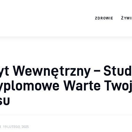
ZDROWIE
ŻYWI
ortosun.pl
yt Wewnętrzny – Stud
yplomowe Warte Two
su
N
19 LUTEGO, 2025