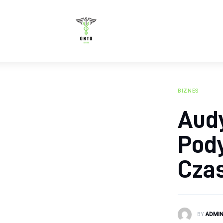
Zdrowie
Żywienie
Uroda
Sport
BIZNES
Aud
Rozwój
Pod
Cza
BY
ADMI