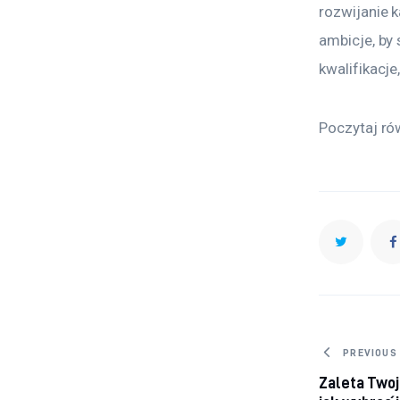
rozwijanie k
ambicje, by
kwalifikacje,
Poczytaj ró
Nawig
PREVIOUS
Zaleta Twoj