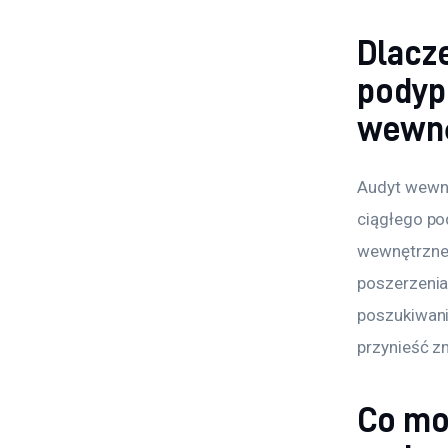
Dlacz
podyp
wewn
Audyt wewnę
ciągłego po
wewnętrzneg
poszerzenia
poszukiwani 
przynieść z
Co mo