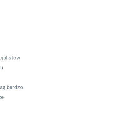
cjalistów 
u 
 są bardzo 
że 