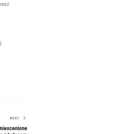
masz 
 
. 
NEXT
 nieocenione