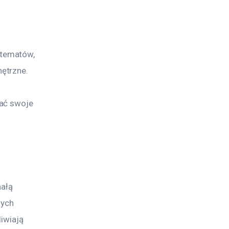
tematów, 
ętrzne. 
ać swoje 
ałą 
ych 
iwiają 