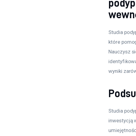
podyp
wewn
Studia pody
które pomog
Nauczysz si
identyfikow
wyniki zarów
Pods
Studia pod
inwestycją 
umiejętności