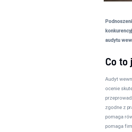
Podnoszenie
konkurencyj
audytu wew
Co to
Audyt wewnę
ocenie skut
przeprowadza
zgodne z pr
pomaga równ
pomaga firm