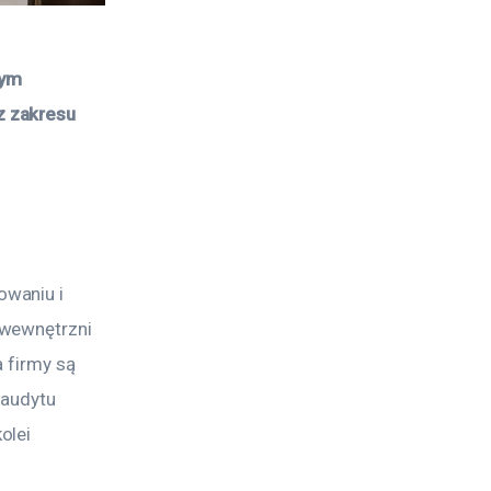
ym 
 zakresu 
waniu i 
 wewnętrzni 
 firmy są 
 audytu 
olei 