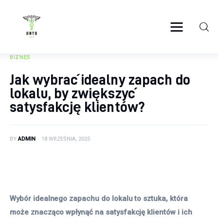
ortosun.pl
BIZNES
Zdrowie
Jak wybrać idealny zapach do
lokalu, by zwiększyć
Żywienie
satysfakcję klientów?
Uroda
Sport
BY
ADMIN
18 WRZEŚNIA, 2025
Rozwój
Wybór idealnego zapachu do lokalu to sztuka, która 
może znacząco wpłynąć na satysfakcję klientów i ich 