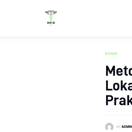
Zdrowie
Żywienie
Uroda
Sport
BIZNES
Met
Rozwój
Loka
Pra
BY
ADMI