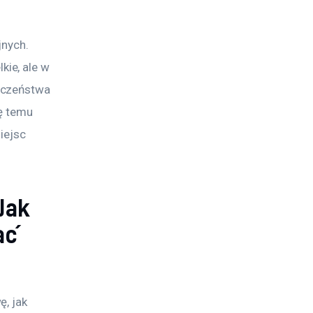
jnych. 
ie, ale w 
eczeństwa 
ę temu 
iejsc 
Jak
ać
, jak 