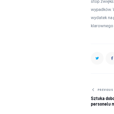
stop zwięks
wypadków. W
wydatek na 
klarownego 
Nawig
PREVIOUS
Sztuka dobo
personelu 