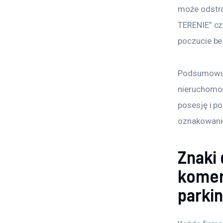
może odstra
TERENIE” cz
poczucie be
Podsumowuj
nieruchomośc
posesję i p
oznakowani
Znaki 
komer
parki