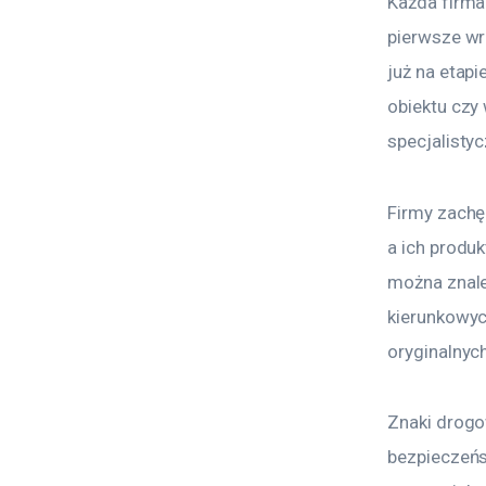
Każda firma
pierwsze wr
już na etap
obiektu czy
specjalisty
Firmy zachę
a ich produ
można znale
kierunkowyc
oryginalnyc
Znaki drogo
bezpieczeńs