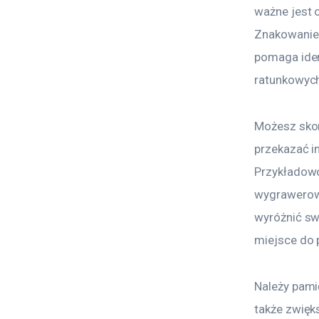
ważne jest 
Znakowanie
pomaga iden
ratunkowyc
Możesz skor
przekazać i
Przykładowo
wygrawerow
wyróżnić sw
miejsce do 
Należy pamię
także zwięk