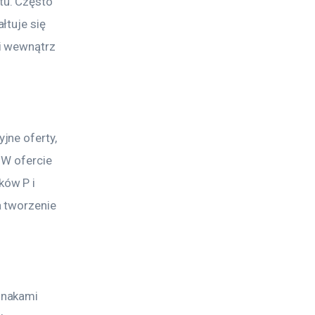
u. Często 
tuje się 
i wewnątrz 
ne oferty, 
 W ofercie 
ów P i 
 tworzenie 
znakami 