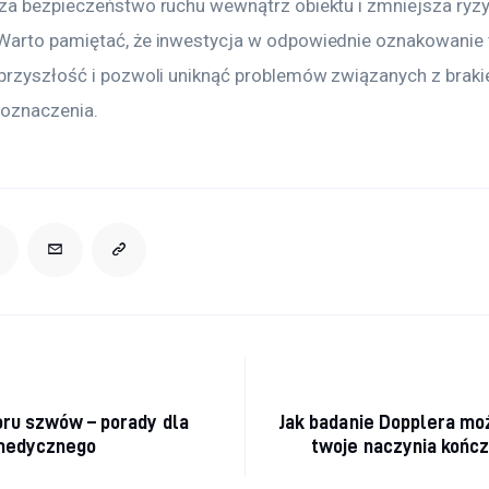
za bezpieczeństwo ruchu wewnątrz obiektu i zmniejsza ryzy
arto pamiętać, że inwestycja w odpowiednie oznakowanie 
przyszłość i pozwoli uniknąć problemów związanych z braki
oznaczenia.
acja wpisu
ru szwów – porady dla
Jak badanie Dopplera mo
medycznego
twoje naczynia końc