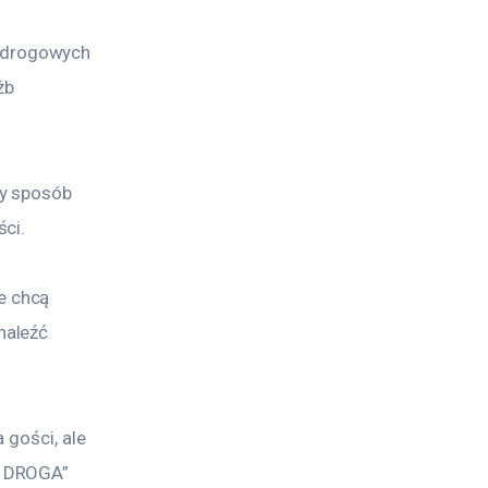
 drogowych 
żb 
y sposób 
ci. 
 chcą 
aleźć 
 gości, ale 
A DROGA” 