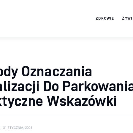
ZDROWIE
ŻYWI
ortosun.pl
ody Oznaczania
lizacji Do Parkowania
ktyczne Wskazówki
N
31 STYCZNIA, 2024