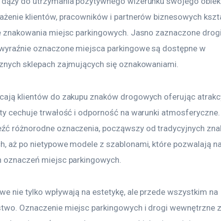
 dąży do utrzymania pozytywnego wizerunku swojego obiekt
ażenie klientów, pracowników i partnerów biznesowych kształ
ie znakowania miejsc parkingowych. Jasno zaznaczone drog
 wyraźnie oznaczone miejsca parkingowe są dostępne w 
cznych sklepach zajmujących się oznakowaniami.
cają klientów do zakupu znaków drogowych oferując atrakcyj
kty cechuje trwałość i odporność na warunki atmosferyczne.
źć różnorodne oznaczenia, począwszy od tradycyjnych znak
h, aż po nietypowe modele z szablonami, które pozwalają na
h oznaczeń miejsc parkingowych.
we nie tylko wpływają na estetykę, ale przede wszystkim na 
two. Oznaczenie miejsc parkingowych i drogi wewnętrzne 