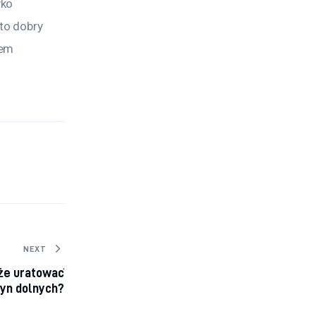
ko 
to dobry 
em 
NEXT
że uratować
zyn dolnych?