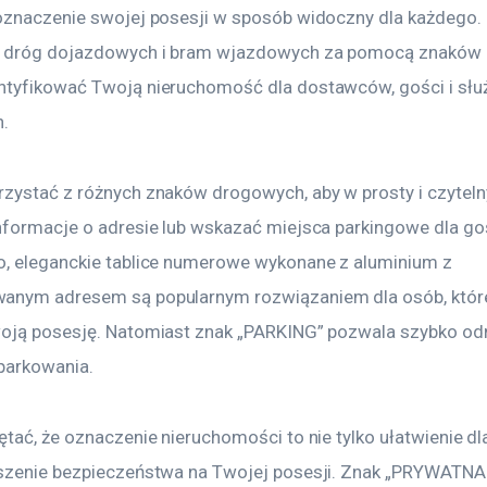
oznaczenie swojej posesji w sposób widoczny dla każdego. 
 dróg dojazdowych i bram wjazdowych za pomocą znaków
tyfikować Twoją nieruchomość dla dostawców, gości i słu
h.
zystać z różnych znaków drogowych, aby w prosty i czyteln
nformacje o adresie lub wskazać miejsca parkingowe dla goś
, eleganckie tablice numerowe wykonane z aluminium z 
anym adresem są popularnym rozwiązaniem dla osób, które
oją posesję. Natomiast znak „PARKING” pozwala szybko odn
parkowania.
tać, że oznaczenie nieruchomości to nie tylko ułatwienie dla
szenie bezpieczeństwa na Twojej posesji. Znak „PRYWATN