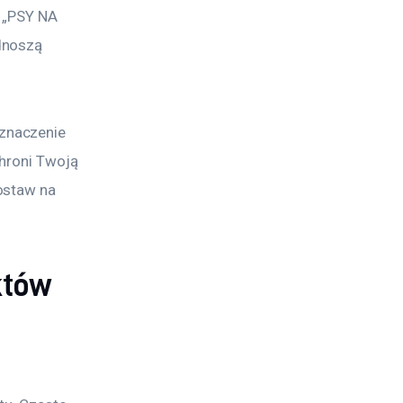
 „PSY NA 
dnoszą 
znaczenie 
chroni Twoją 
ostaw na 
któw