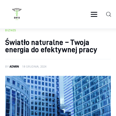
ortosun.pl
BIZNES
Zdrowie
Światło naturalne – Twoja
energia do efektywnej pracy
Żywienie
Uroda
BY
ADMIN
18 GRUDNIA, 2024
Sport
Rozwój