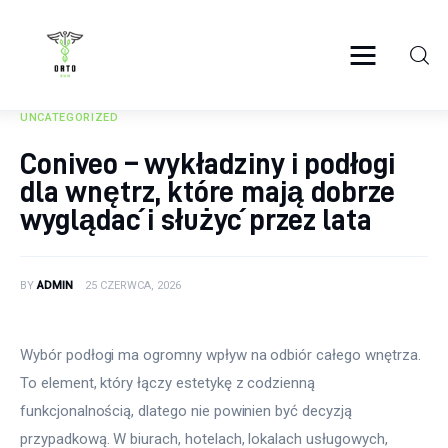
ortosun.pl
UNCATEGORIZED
Zdrowie
Coniveo – wykładziny i podłogi
dla wnętrz, które mają dobrze
Żywienie
wyglądać i służyć przez lata
Uroda
Sport
BY
ADMIN
25 CZERWCA, 2026
Rozwój
Wybór podłogi ma ogromny wpływ na odbiór całego wnętrza. 
To element, który łączy estetykę z codzienną 
funkcjonalnością, dlatego nie powinien być decyzją 
przypadkową. W biurach, hotelach, lokalach usługowych, 