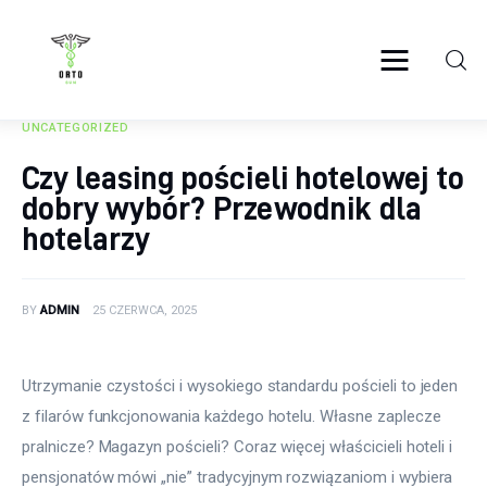
ortosun.pl
UNCATEGORIZED
Zdrowie
Czy leasing pościeli hotelowej to
dobry wybór? Przewodnik dla
Żywienie
hotelarzy
Uroda
Sport
BY
ADMIN
25 CZERWCA, 2025
Rozwój
Utrzymanie czystości i wysokiego standardu pościeli to jeden 
z filarów funkcjonowania każdego hotelu. Własne zaplecze 
pralnicze? Magazyn pościeli? Coraz więcej właścicieli hoteli i 
pensjonatów mówi „nie” tradycyjnym rozwiązaniom i wybiera 