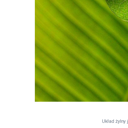
Układ żylny