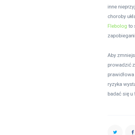
inne nieprz
choroby ukła
Flebolog
 to
zapobiegani
Aby zmniejs
prowadzić zd
prawidłowa 
ryzyka wystą
badać się u