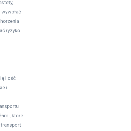
stety, 
i wywołać 
horzenia 
ać ryzyko 
ą ilość 
e i 
ansportu 
ami, które 
 transport 