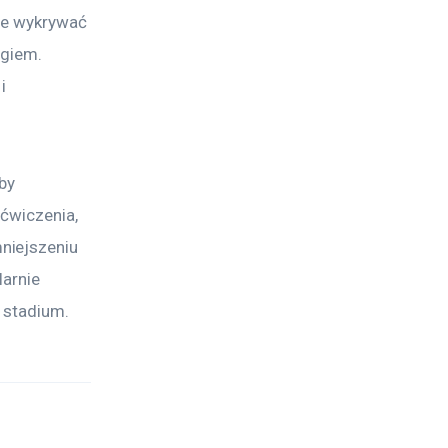
ie wykrywać 
ogiem. 
i 
by 
ćwiczenia, 
niejszeniu 
arnie 
 stadium.