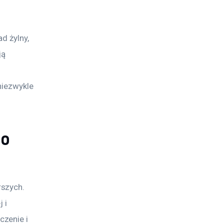
d żylny, 
ą 
 
niezwykle 
co
szych. 
 i 
zenie i 