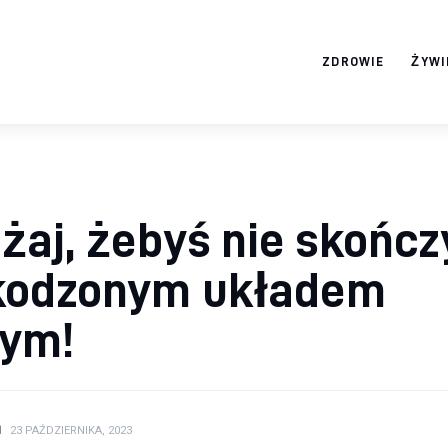
ZDROWIE
ŻYWI
ortosun.pl
aj, żebyś nie skończy
kodzonym układem
nym!
N
23 PAŹDZIERNIKA, 2023