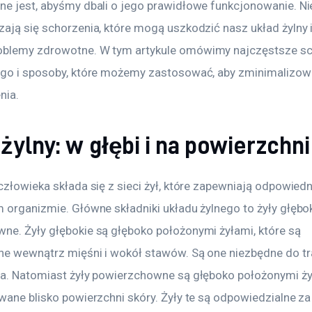
ne jest, abyśmy dbali o jego prawidłowe funkcjonowanie. Nie
zają się schorzenia, które mogą uszkodzić nasz układ żylny 
blemy zdrowotne. W tym artykule omówimy najczęstsze sc
ego i sposoby, które możemy zastosować, aby zminimalizow
nia.
żylny: w głębi i na powierzchni
człowieka składa się z sieci żył, które zapewniają odpowiedni
 organizmie. Główne składniki układu żylnego to żyły głęboki
ne. Żyły głębokie są głęboko położonymi żyłami, które są 
ne wewnątrz mięśni i wokół stawów. Są one niezbędne do tr
ca. Natomiast żyły powierzchowne są głęboko położonymi żył
wane blisko powierzchni skóry. Żyły te są odpowiedzialne za