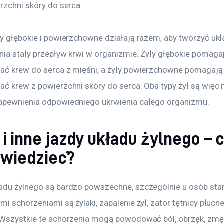
rzchni skóry do serca.
y głębokie i powierzchowne działają razem, aby tworzyć ukła
nia stały przepływ krwi w organizmie. Żyły głębokie pomagaj
ać krew do serca z mięśni, a żyły powierzchowne pomagają
ać krew z powierzchni skóry do serca. Oba typy żył są więc 
apewnienia odpowiedniego ukrwienia całego organizmu.
 i inne jazdy układu żylnego – 
 wiedzieć?
adu żylnego są bardzo powszechne, szczególnie u osób star
i schorzeniami są żylaki, zapalenie żył, zator tętnicy płucnej
 Wszystkie te schorzenia mogą powodować ból, obrzęk, zmęc