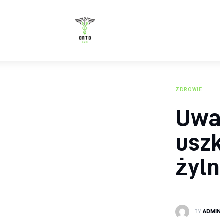
Zdrowie
Żywienie
Uroda
Sport
ZDROWIE
Uważ
Rozwój
usz
żyl
BY
ADMI