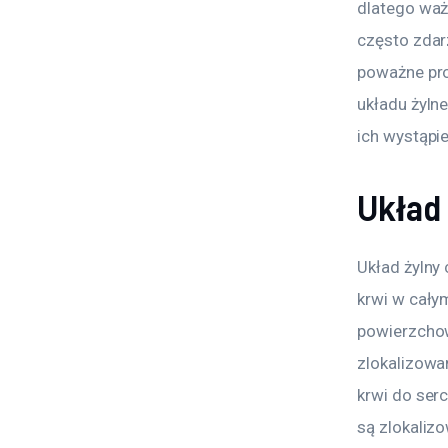
dlatego waż
często zdar
poważne pro
układu żyln
ich wystąpie
Układ 
Układ żylny 
krwi w całym
powierzchow
zlokalizowa
krwi do ser
są zlokalizo