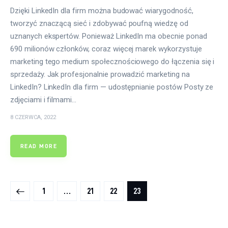
Dzięki LinkedIn dla firm można budować wiarygodność,
tworzyć znaczącą sieć i zdobywać poufną wiedzę od
uznanych ekspertów. Ponieważ LinkedIn ma obecnie ponad
690 milionów członków, coraz więcej marek wykorzystuje
marketing tego medium społecznościowego do łączenia się i
sprzedaży. Jak profesjonalnie prowadzić marketing na
LinkedIn? LinkedIn dla firm — udostępnianie postów Posty ze
zdjęciami i filmami…
8 CZERWCA, 2022
READ MORE
Stronicowanie wpisów
PAGE
1
…
PAGE
21
PAGE
22
PAGE
23