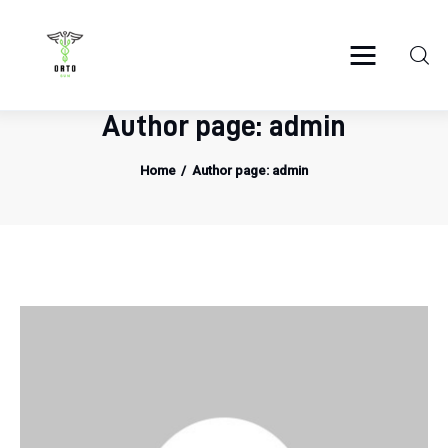
ortosun.pl
Author page: admin
Zdrowie
Home
Author page: admin
Żywienie
Uroda
Sport
Rozwój